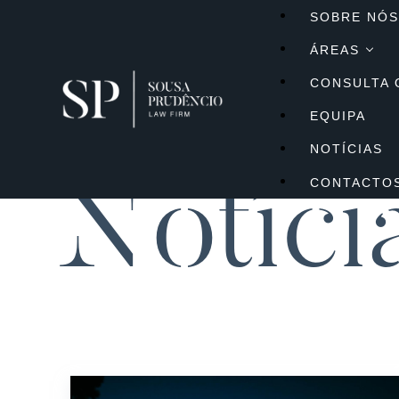
SOBRE NÓ
ÁREAS
CONSULTA 
EQUIPA
Bancário e M
NOTÍCIAS
Imigração e E
CONTACTO
Notíci
Tributário
Comercial e S
Imobiliário