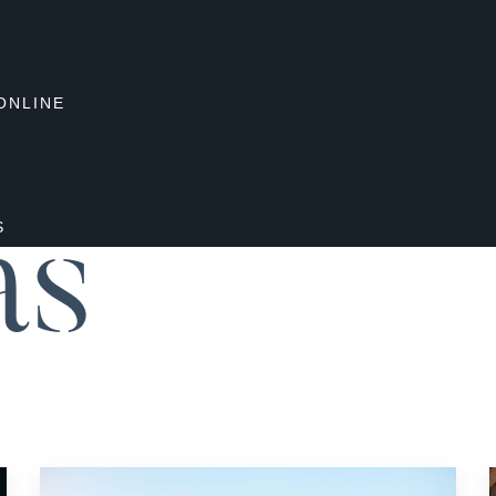
S
ONLINE
ercado de Capitais
strangeiros
S
as
ocietário