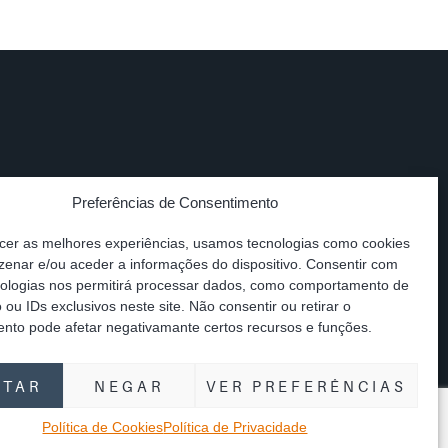
Preferências de Consentimento
A
nnosco
cer as melhores experiências, usamos tecnologias como cookies
enar e/ou aceder a informações do dispositivo. Consentir com
nologias nos permitirá processar dados, como comportamento de
ou IDs exclusivos neste site. Não consentir ou retirar o
nto pode afetar negativamante certos recursos e funções.
@splaw.pt
|
Siga-nos
ITAR
NEGAR
VER PREFERÊNCIAS
rm
Política de Cookies
Política de Privacidade