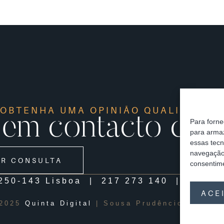
OBTENHA UMA OPINIÃO QUALIFICAD
 em contacto co
Para forne
para armaz
essas tec
navegação 
R CONSULTA
consentime
1250-143 Lisboa
|
217 273 140
|
lisbon
ACE
2025
Quinta Digital
| Sousa Prudêncio Law Fi